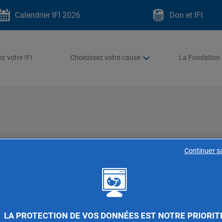
Calendrier IFI 2026
Don et IFI
z votre IFI
Choisissez votre cause
La Fondation 
misation patrimoniale ?
Continuer s
globale de la gestion financière qui vise à maximiser la croi
LA PROTECTION DE VOS DONNÉES EST NOTRE PRIORIT