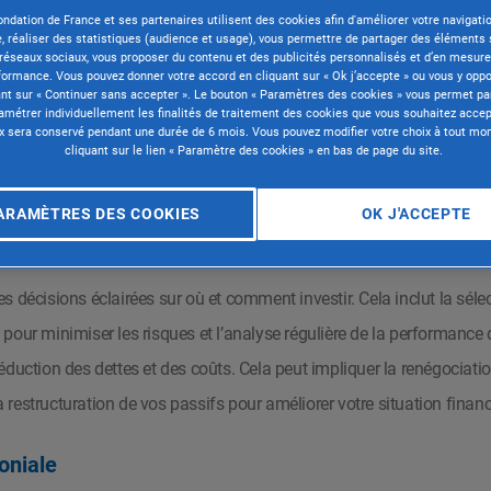
 de vos actifs, de vos passifs et de vos investissements. En co
ondation de France et ses partenaires utilisent des cookies afin d'améliorer votre navigatio
gies comme le
don IFI
, vous pouvez non seulement accroître votr
e, réaliser des statistiques (audience et usage), vous permettre de partager des éléments 
réseaux sociaux, vous proposer du contenu et des publicités personnalisés et d’en mesure
formance. Vous pouvez donner votre accord en cliquant sur « Ok j’accepte » ou vous y opp
ant sur « Continuer sans accepter ». Le bouton « Paramètres des cookies » vous permet par
niale : principes de base
amétrer individuellement les finalités de traitement des cookies que vous souhaitez accep
x sera conservé pendant une durée de 6 mois. Vous pouvez modifier votre choix à tout m
cliquant sur le lien « Paramètre des cookies » en bas de page du site.
votre patrimoine
de manière à maximiser ses avantages tout en
ide, qui est la pierre angulaire de toute
stratégie patrimonia
ARAMÈTRES DES COOKIES
OK J'ACCEPTE
s à court, moyen et long terme. Cette planification doit être f
 ou aux fluctuations du marché.
 décisions éclairées sur où et comment investir. Cela inclut la séle
lle pour minimiser les risques et l’analyse régulière de la performanc
éduction des dettes et des coûts. Cela peut impliquer la renégociat
la restructuration de vos passifs pour améliorer votre situation financ
moniale