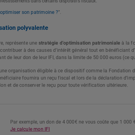
 investissements dans certains dispositifs fiscaux.
ptimiser son patrimoine ?
”.
isation polyvalente
re, représente une
stratégie d’optimisation patrimoniale
à la f
 contribuer à des causes d’intérêt général tout en bénéficiant d’
t de leur don de leur IFI, dans la limite de 50 000 euros (ce 
ir une organisation éligible à ce dispositif comme la Fondation d
bénéficiaire fournira un reçu fiscal et lors de la déclaration d’i
on et de conserver le reçu pour toute vérification ultérieure.
Par exemple, un don de 4 000€ ne vous coûte que 1 000 € 
Je calcule mon IFI