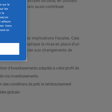
mprenant les principes de base, en utilisant
n sur le
e patrimoine, mais aussi contribuer
sur les
r la
osez en
 ailleurs
ter. Votre
oment en
 minimisant les implications fiscales. Cela
le
réussie. Elle implique la mise en place d’un
lexible pour s’adapter aux changements de
ction d’investissements adaptés à votre profil de
e de vos investissements.
ion des conditions de prêt, le remboursement
ière globale.