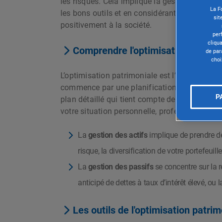
les risques. Cela implique la gestion efficace
La F
les bons outils et en considérant des straté
sit
positivement à la société.
per
cliqu
Comprendre l'optimisation patrimo
de par
choi
L’optimisation patrimoniale est l’art de
gérer 
commence par une planification financière sol
P
plan détaillé qui tient compte de vos objectif
votre situation personnelle, professionnelle
La
gestion des actifs
implique de prendre des
risque, la diversification de votre portefeui
La
gestion des passifs
se concentre sur la r
anticipé de dettes à taux d’intérêt élevé, ou 
Les outils de l'optimisation patri