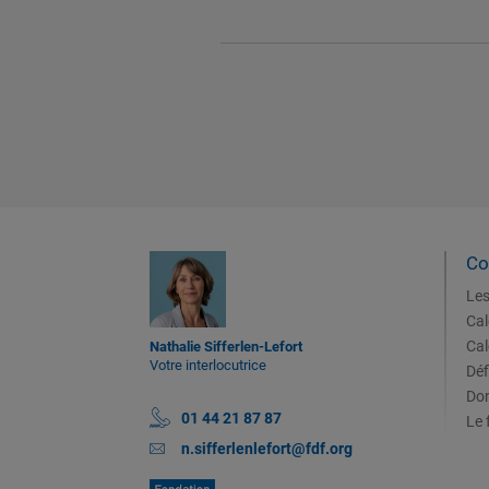
Co
Les
Cal
Cal
Nathalie Sifferlen-Lefort
Votre interlocutrice
Déf
Don
01 44 21 87 87
Le 
n.sifferlenlefort@fdf.org