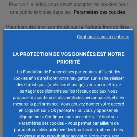
Pour voir la vidéo, vous devez accepter les cookies pour
une publicité ciblée dans les
Paramètres des cookies
Pour bien déclarer son Impôt sur la Fortune Immobilière
(IFI) en 2025, il est recommandé d’anticiper : nouvelles
Continuer sans accepter ➜
règles fiscales, évolution du barème… En anticipant
votre déclaration et en utilisant le don-IFI vous pouvez
LA PROTECTION DE VOS DONNÉES EST NOTRE
réduire le montant de votre impôt. Découvrez en replay
PRIORITÉ
les 3 façons d’effectuer un don-IFI décryptées lors de
notre émission « En tête à tête avec » du 24 avril 2024.
La Fondation de France et ses partenaires utilisent des
cookies afin d'améliorer votre navigation sur le site, réaliser
des statistiques (audience et usage), vous permettre de
partager des éléments sur les réseaux sociaux, vous
proposer du contenu et des publicités personnalisés et d’en
2 - Réduisez votre IFI 2025
mesurer la performance. Vous pouvez donner votre accord
en cliquant sur « Ok j’accepte » ou vous y opposez en
L’exercice de la déclaration d’Impôt sur la Fortune
cliquant sur « Continuer sans accepter ». Le bouton «
Immobilière (IFI) revient chaque printemps. Pour
Paramètres des cookies » vous permet par ailleurs de
décrypter les différentes manières d’optimiser votre
paramétrer individuellement les finalités de traitement des
cookies que vous souhaitez accepter. Votre choix sera
déclaration d’Impôt sur la Fortune Immobilière avec le