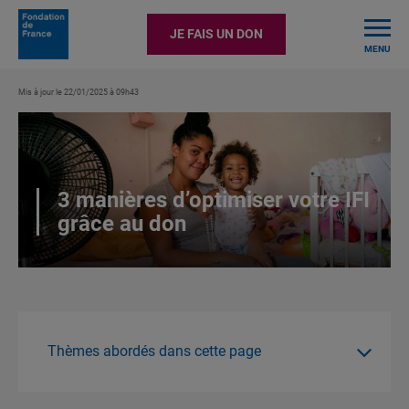
TOGGLE
JE FAIS UN DON
MENU
Mis à jour le 22/01/2025 à 09h43
3 manières d’optimiser votre IFI
grâce au don
Thèmes abordés dans cette page