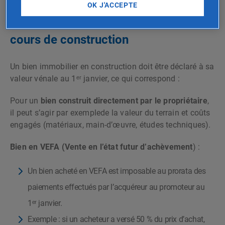
OK J'ACCEPTE
Méthode de valorisation des biens en
cours de construction
Un bien immobilier en construction doit être déclaré à sa
valeur vénale au 1ᵉʳ janvier, ce qui correspond :
Pour un
bien construit directement par le propriétaire
,
il peut s’agir par exemple
de la valeur du terrain et coûts
engagés (matériaux, main-d’œuvre, études techniques).
Bien en VEFA (Vente en l’état futur d’achèvement
) :
Un bien acheté en VEFA est imposable au prorata des
paiements effectués par l’acquéreur au promoteur au
1ᵉʳ janvier.
Exemple : si un acheteur a versé 50 % du prix d’achat,