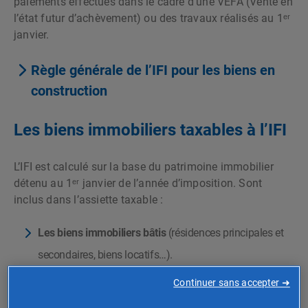
paiements effectués dans le cadre d’une VEFA (Vente en
l’état futur d’achèvement) ou des travaux réalisés au 1ᵉʳ
janvier.
Règle générale de l’IFI pour les biens en
construction
Les biens immobiliers taxables à l’IFI
L’IFI est calculé sur la base du patrimoine immobilier
détenu au 1ᵉʳ janvier de l’année d’imposition. Sont
inclus dans l’assiette taxable :
Les biens immobiliers bâtis
(résidences principales et
secondaires, biens locatifs…).
Les
terrains à bâtir
, même s’ils ne sont pas encore
Continuer sans accepter ➜
exploités.