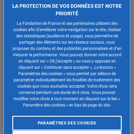
Les biens en construction
, dès lors qu’ils font partie du
LA PROTECTION DE VOS DONNÉES EST NOTRE
PRIORITÉ
patrimoine du contribuable.
La Fondation de France et ses partenaires utilisent des
Un bien immobilier en construction peut donc être
cookies afin d'améliorer votre navigation sur le site, réaliser
soumis à l’IFI si sa valeur dépasse, cumulée aux autres
des statistiques (audience et usage), vous permettre de
biens du foyer fiscal, le seuil de 1,3 million d’euros.
partager des éléments sur les réseaux sociaux, vous
proposer du contenu et des publicités personnalisés et d’en
mesurer la performance. Vous pouvez donner votre accord
À partir de quand un bien en
en cliquant sur « Ok j’accepte » ou vous y opposez en
construction est-il taxable à l’IFI ?
cliquant sur « Continuer sans accepter ». Le bouton «
Paramètres des cookies » vous permet par ailleurs de
paramétrer individuellement les finalités de traitement des
Un bien en construction est considéré comme un actif
cookies que vous souhaitez accepter. Votre choix sera
immobilier dès lors que des travaux ont été entrepris et
conservé pendant une durée de 6 mois. Vous pouvez
qu’ils représentent une valeur patrimoniale au 1ᵉʳ janvier
modifier votre choix à tout moment en cliquant sur le lien «
de l’année fiscale.
Paramètre des cookies » en bas de page du site.
Comment évaluer un bien en construction
PARAMÈTRES DES COOKIES
pour l’IFI ?