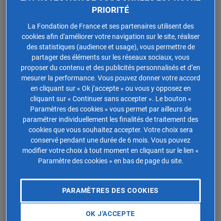
PRIORITÉ
Procédure de régularisation de l'IFI
La Fondation de France et ses partenaires utilisent des
cookies afin d'améliorer votre navigation sur le site, réaliser
Pour
régulariser votre IFI
, vous devez soumettre une
des statistiques (audience et usage), vous permettre de
partager des éléments sur les réseaux sociaux, vous
déclaration rectificative
accompagnée du paiement de
proposer du contenu et des publicités personnalisés et d’en
l’impôt dû, y compris les intérêts de retard et les
mesurer la performance. Vous pouvez donner votre accord
pénalités applicables.
en cliquant sur « Ok j’accepte » ou vous y opposez en
cliquant sur « Continuer sans accepter ». Le bouton «
En pratique, la régularisation passe généralement par
Paramètres des cookies » vous permet par ailleurs de
les étapes suivantes :
paramétrer individuellement les finalités de traitement des
cookies que vous souhaitez accepter. Votre choix sera
reprendre la
liste des biens
déclarés et vérifier si un actif
conservé pendant une durée de 6 mois. Vous pouvez
modifier votre choix à tout moment en cliquant sur le lien «
a été oublié ;
Paramètre des cookies » en bas de page du site.
contrôler la
valeur vénale
retenue au 1ᵉʳ janvier ;
vérifier que les
dettes déduites
se rapportent bien à des
PARAMÈTRES DES COOKIES
actifs imposables ;
OK J'ACCEPTE
corriger la déclaration ou déposer une réclamation selon