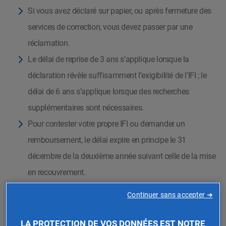
Si vous avez déclaré sur papier, ou après fermeture des
services de correction, vous devez passer par une
réclamation.
Le délai de reprise de 3 ans s’applique lorsque la
déclaration révèle suffisamment l’exigibilité de l’IFI ; le
délai de 6 ans s’applique lorsque des recherches
supplémentaires sont nécessaires.
Pour contester votre propre IFI ou demander un
remboursement, le délai expire en principe le 31
décembre de la deuxième année suivant celle de la mise
en recouvrement.
En cas de retard ou d’insuffisance, l’IFI peut être assorti
Continuer sans accepter ➜
d’un intérêt de retard de 0,20 % par mois, et de
majorations de 10 %, 40 % ou 80 % selon la situation.
LA PROTECTION DE VOS DONNÉES EST NOTRE