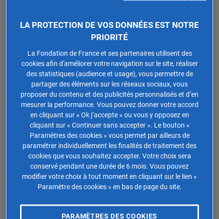
Si à plusieurs reprises le Sénat a souhaité intégrer ces
bateaux dans la base du patrimoine taxable à l’IFI,
LA PROTECTION DE VOS DONNÉES EST NOTRE
notamment dans son
projet d’impôt sur la fortune
PRIORITÉ
improductive
, celui-ci n’a jamais abouti.
La Fondation de France et ses partenaires utilisent des
cookies afin d'améliorer votre navigation sur le site, réaliser
Les péniches et bateaux-logements sont-
des statistiques (audience et usage), vous permettre de
partager des éléments sur les réseaux sociaux, vous
ils considérés comme des biens
proposer du contenu et des publicités personnalisés et d’en
immobiliers ?
mesurer la performance. Vous pouvez donner votre accord
en cliquant sur « Ok j’accepte » ou vous y opposez en
cliquant sur « Continuer sans accepter ». Le bouton «
Contrairement aux yachts et bateaux de plaisance, les
Paramètres des cookies » vous permet par ailleurs de
péniches et bateaux-logements
peuvent être assimilés
paramétrer individuellement les finalités de traitement des
à des biens immobiliers et ainsi devenir imposables à
cookies que vous souhaitez accepter. Votre choix sera
l’IFI.
conservé pendant une durée de 6 mois. Vous pouvez
modifier votre choix à tout moment en cliquant sur le lien «
Critères déterminants pour
Paramètre des cookies » en bas de page du site.
l’assujettissement à l’IFI
PARAMÈTRES DES COOKIES