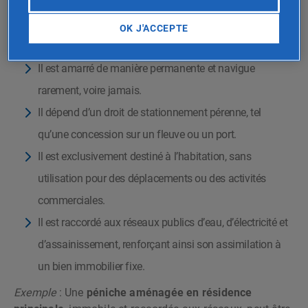
Un bateau peut être intégré dans l’assiette taxable de
OK J'ACCEPTE
l’IFI si :
Il est amarré de manière permanente et navigue
rarement, voire jamais.
Il dépend d’un droit de stationnement pérenne, tel
qu’une concession sur un fleuve ou un port.
Il est exclusivement destiné à l’habitation, sans
utilisation pour des déplacements ou des activités
commerciales.
Il est raccordé aux réseaux publics d’eau, d’électricité et
d’assainissement, renforçant ainsi son assimilation à
un bien immobilier fixe.
Exemple
: Une
péniche aménagée en résidence