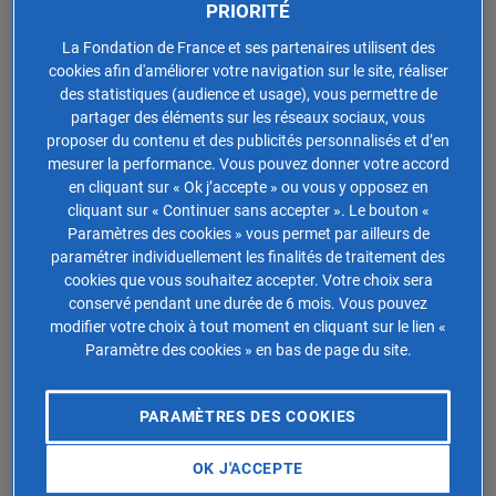
Au regard de l’IFI, le patrimoine est constitué par
PRIORITÉ
l’ensemble des
biens et des droits immobiliers
détenus
La Fondation de France et ses partenaires utilisent des
directement ou indirectement par le
foyer fiscal
:
cookies afin d'améliorer votre navigation sur le site, réaliser
résidence principale, immeubles détenus en direct,
des statistiques (audience et usage), vous permettre de
immeubles ou fraction d’immeubles détenus
partager des éléments sur les réseaux sociaux, vous
indirectement, biens et droits immobiliers non
proposer du contenu et des publicités personnalisés et d’en
mesurer la performance. Vous pouvez donner votre accord
professionnels, etc. Sous certaines conditions, les
biens
en cliquant sur « Ok j’accepte » ou vous y opposez en
immobiliers professionnels
font l’objet
cliquant sur « Continuer sans accepter ». Le bouton «
d’une
exonération d’IFI
. Cette délimitation du
Paramètres des cookies » vous permet par ailleurs de
patrimoine aux seuls biens et droits immobiliers pour la
paramétrer individuellement les finalités de traitement des
détermination du seuil de l’IFI a été l’enjeu de la
réforme
cookies que vous souhaitez accepter. Votre choix sera
de l’ISF
.
conservé pendant une durée de 6 mois. Vous pouvez
modifier votre choix à tout moment en cliquant sur le lien «
La valeur nette taxable de votre patrimoine soumis à
Paramètre des cookies » en bas de page du site.
l’IFI s’obtient en calculant la différence entre votre actif
(la valeur totale de vos biens immobiliers imposables)
PARAMÈTRES DES COOKIES
et votre passif (l’ensemble des dettes déductibles).
OK J'ACCEPTE
Quel est le barème de l’IFI ? Calculer son