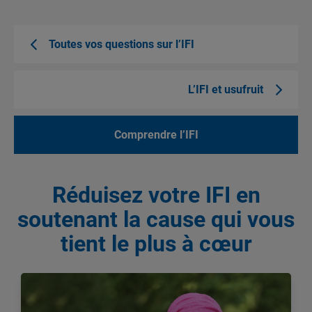
Toutes vos questions sur l’IFI
L’IFI et usufruit
Comprendre l’IFI
Réduisez votre IFI en
soutenant la cause qui vous
tient le plus à cœur