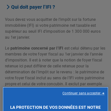
Qui doit payer l’IFI ?
Vous devez vous acquitter de l’impôt sur la fortune
immobilière (IFI) si votre patrimoine net taxable est
supérieur au seuil IFI d’imposition de 1 300 000 euros
au 1er janvier.
Le
patrimoine concerné par l’IFI
est celui détenu par les
membres de votre foyer fiscal au 1er janvier de l’année
d’imposition. Il est à noter que la notion de foyer fiscal
retenue ici peut différer de celle retenue pour la
détermination de l’impôt sur le revenu : le patrimoine de
votre foyer fiscal inclut au sens de l’IFI votre patrimoine
propre et celui de votre concubin. Il exclut par exemple
celui des enfants majeurs rattachés, pourtant
Continuer sans accepter ➜
considérés comme appartenant au foyer fiscal pour
la
détermination de l’impôt sur le revenu
.
LA PROTECTION DE VOS DONNÉES EST NOTRE