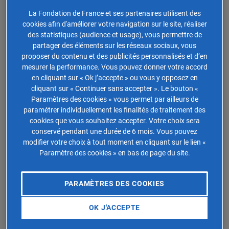
base taxable desdits biens
. La valeur vénale de la partie
La Fondation de France et ses partenaires utilisent des
indivise d’un bien est nécessairement inférieure au
cookies afin d'améliorer votre navigation sur le site, réaliser
pourcentage correspondant de la valeur vénale qu’aurait
des statistiques (audience et usage), vous permettre de
le bien lui-même s’il appartenait à un propriétaire
partager des éléments sur les réseaux sociaux, vous
unique.
proposer du contenu et des publicités personnalisés et d’en
mesurer la performance. Vous pouvez donner votre accord
Si vous êtes par exemple propriétaire pour moitié d’un
en cliquant sur « Ok j’accepte » ou vous y opposez en
bien immobilier en indivision dont la valeur en pleine
cliquant sur « Continuer sans accepter ». Le bouton «
Paramètres des cookies » vous permet par ailleurs de
propriété est de 1 million d’euros, la valeur de vos droits
paramétrer individuellement les finalités de traitement des
peut être estimée à moins de 500 000 euros. En effet, il
cookies que vous souhaitez accepter. Votre choix sera
est admis qu’une personne désireuse d’acheter votre
conservé pendant une durée de 6 mois. Vous pouvez
part sur ce bien immobilier considérerait que sa valeur
modifier votre choix à tout moment en cliquant sur le lien «
doit refléter les contraintes et les risques liés à
Paramètre des cookies » en bas de page du site.
l’indivision et appliquerait ainsi une décote sur le prix.
PARAMÈTRES DES COOKIES
L’administration fiscale ne fournit aucune règle précise
en matière
d’abattement sur les biens détenus en
OK J'ACCEPTE
indivision
. Pour autant, de nombreuses jurisprudences
admettent le principe d’une application d’une décote