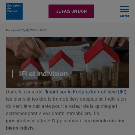
TOGGLE
JE FAIS UN DON
MENU
Mis à jour le 20/09/2023 à 12h08
IFI et indivision
Dans le cadre de
l’Impôt sur la Fortune Immobilière (IFI)
,
les biens et les droits immobiliers détenus en indivision
doivent être déclarés pour la valeur de la quote-part
correspondant à vos droits immobiliers. La
jurisprudence admet l’application d’une
décote sur les
biens indivis
.